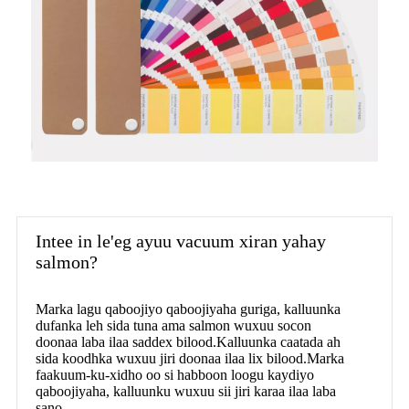
Intee in le'eg ayuu vacuum xiran yahay
salmon?
Marka lagu qaboojiyo qaboojiyaha guriga, kalluunka
dufanka leh sida tuna ama salmon wuxuu socon
doonaa laba ilaa saddex bilood.Kalluunka caatada ah
sida koodhka wuxuu jiri doonaa ilaa lix bilood.Marka
faakuum-ku-xidho oo si habboon loogu kaydiyo
qaboojiyaha, kalluunku wuxuu sii jiri karaa ilaa laba
sano.