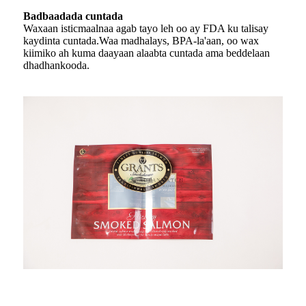
Badbaadada cuntada
Waxaan isticmaalnaa agab tayo leh oo ay FDA ku talisay
kaydinta cuntada.Waa madhalays, BPA-la'aan, oo wax
kiimiko ah kuma daayaan alaabta cuntada ama beddelaan
dhadhankooda.