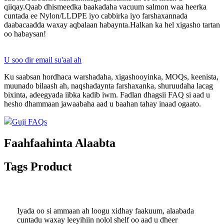
qiiqay.Qaab dhismeedka baakadaha vacuum salmon waa heerka
cuntada ee Nylon/LLDPE iyo cabbirka iyo farshaxannada
daabacaadda waxay aqbalaan habaynta.Halkan ka hel xigasho tartan
oo habaysan!
U soo dir email su'aal ah
Ku saabsan hordhaca warshadaha, xigashooyinka, MOQs, keenista,
muunado bilaash ah, naqshadaynta farshaxanka, shuruudaha lacag
bixinta, adeegyada iibka kadib iwm. Fadlan dhagsii FAQ si aad u
hesho dhammaan jawaabaha aad u baahan tahay inaad ogaato.
Guji FAQs
Faahfaahinta Alaabta
Tags Product
Iyada oo si ammaan ah loogu xidhay faakuum, alaabada
cuntadu waxay leeyihiin nolol shelf oo aad u dheer