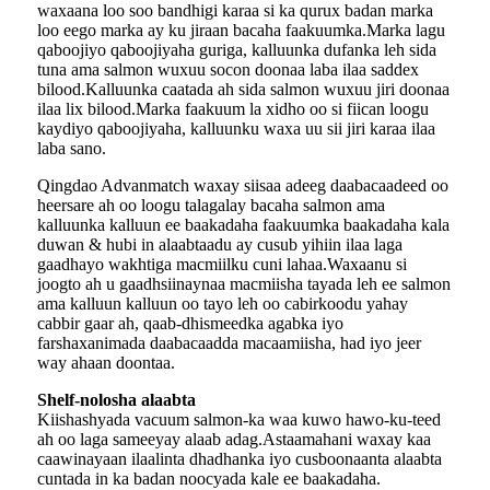
waxaana loo soo bandhigi karaa si ka qurux badan marka
loo eego marka ay ku jiraan bacaha faakuumka.Marka lagu
qaboojiyo qaboojiyaha guriga, kalluunka dufanka leh sida
tuna ama salmon wuxuu socon doonaa laba ilaa saddex
bilood.Kalluunka caatada ah sida salmon wuxuu jiri doonaa
ilaa lix bilood.Marka faakuum la xidho oo si fiican loogu
kaydiyo qaboojiyaha, kalluunku waxa uu sii jiri karaa ilaa
laba sano.
Qingdao Advanmatch waxay siisaa adeeg daabacaadeed oo
heersare ah oo loogu talagalay bacaha salmon ama
kalluunka kalluun ee baakadaha faakuumka baakadaha kala
duwan & hubi in alaabtaadu ay cusub yihiin ilaa laga
gaadhayo wakhtiga macmiilku cuni lahaa.Waxaanu si
joogto ah u gaadhsiinaynaa macmiisha tayada leh ee salmon
ama kalluun kalluun oo tayo leh oo cabirkoodu yahay
cabbir gaar ah, qaab-dhismeedka agabka iyo
farshaxanimada daabacaadda macaamiisha, had iyo jeer
way ahaan doontaa.
Shelf-nolosha alaabta
Kiishashyada vacuum salmon-ka waa kuwo hawo-ku-teed
ah oo laga sameeyay alaab adag.Astaamahani waxay kaa
caawinayaan ilaalinta dhadhanka iyo cusboonaanta alaabta
cuntada in ka badan noocyada kale ee baakadaha.