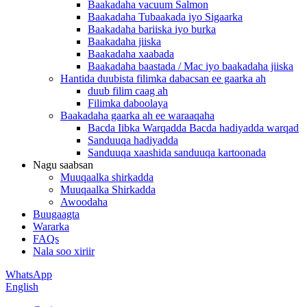
Baakadaha vacuum Salmon
Baakadaha Tubaakada iyo Sigaarka
Baakadaha bariiska iyo burka
Baakadaha jiiska
Baakadaha xaabada
Baakadaha baastada / Mac iyo baakadaha jiiska
Hantida duubista filimka dabacsan ee gaarka ah
duub filim caag ah
Filimka daboolaya
Baakadaha gaarka ah ee waraaqaha
Bacda Iibka Warqadda Bacda hadiyadda warqad
Sanduuqa hadiyadda
Sanduuqa xaashida sanduuqa kartoonada
Nagu saabsan
Muuqaalka shirkadda
Muuqaalka Shirkadda
Awoodaha
Buugaagta
Wararka
FAQs
Nala soo xiriir
WhatsApp
English