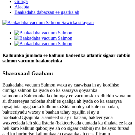
Guriga
Alaabta
Baakadaha dabacsan ee gaarka ah
Kalluunka jumlada ee kalluun badeedka atlantic sigaar cabbin
salmon vacuum baakooyinka
Sharaxaad Gaaban:
Baakadaha vacuum Salmon waxa ay caawisaa in ay kordhiso
cimriga salmon-ka iyada oo ka saaraysa qoyaanka
salmoonka.Salmoonka la dhuuqay ee vacuum-ku xidhiddu waxa uu
sii dheereeyaa nolosha shelf ee qaaliga ah iyada oo ka saaraysa
ogsajiinta agagaarka kalluunka.Sida nooleyaal kale oo badan,
bakteeriyadu waxay u baahan tahay ogsijiin si ay u
noolaato.Ogsajiinta la'aanteed si ay u bataan, bakteeriyada
waxyeelada leh sida listeria (bakteeriyada cuntada ka dhalata ee laga
heli karo kalluun qaboojiye ah oo sigaar cabbin) ma helayso fursad
aad ku burburiso kalluunkaaga casaanka ah ee si fiican u