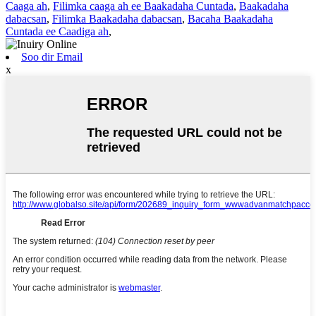
Caaga ah
,
Filimka caaga ah ee Baakadaha Cuntada
,
Baakadaha
dabacsan
,
Filimka Baakadaha dabacsan
,
Bacaha Baakadaha
Cuntada ee Caadiga ah
,
Soo dir Email
x