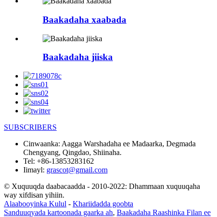
Baakadaha xaabada
Baakadaha jiiska
SUBSCRIBERS
Cinwaanka:
Aagga Warshadaha ee Madaarka, Degmada
Chengyang, Qingdao, Shiinaha.
Tel:
+86-13853283162
Iimayl:
grascot@gmail.com
© Xuquuqda daabacaadda - 2010-2022: Dhammaan xuquuqaha
way xifdisan yihiin.
Alaabooyinka Kulul
-
Khariidadda goobta
Sanduuqyada kartoonada gaarka ah
,
Baakadaha Raashinka Filan ee