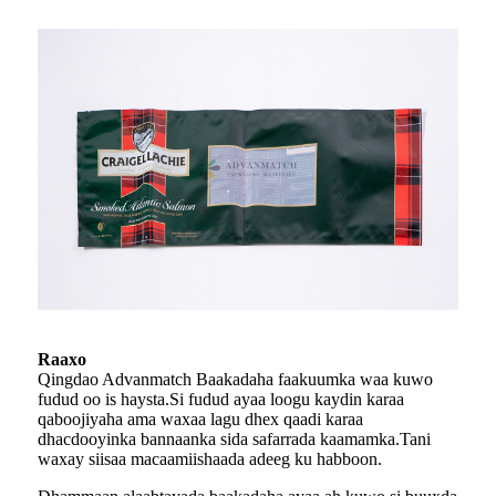
Raaxo
Qingdao Advanmatch Baakadaha faakuumka waa kuwo
fudud oo is haysta.Si fudud ayaa loogu kaydin karaa
qaboojiyaha ama waxaa lagu dhex qaadi karaa
dhacdooyinka bannaanka sida safarrada kaamamka.Tani
waxay siisaa macaamiishaada adeeg ku habboon.