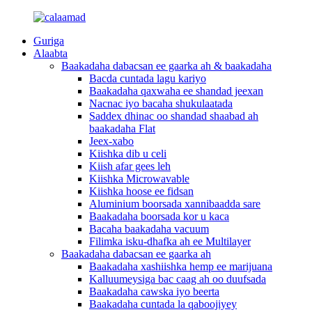
Guriga
Alaabta
Baakadaha dabacsan ee gaarka ah & baakadaha
Bacda cuntada lagu kariyo
Baakadaha qaxwaha ee shandad jeexan
Nacnac iyo bacaha shukulaatada
Saddex dhinac oo shandad shaabad ah
baakadaha Flat
Jeex-xabo
Kiishka dib u celi
Kiish afar gees leh
Kiishka Microwavable
Kiishka hoose ee fidsan
Aluminium boorsada xannibaadda sare
Baakadaha boorsada kor u kaca
Bacaha baakadaha vacuum
Filimka isku-dhafka ah ee Multilayer
Baakadaha dabacsan ee gaarka ah
Baakadaha xashiishka hemp ee marijuana
Kalluumeysiga bac caag ah oo duufsada
Baakadaha cawska iyo beerta
Baakadaha cuntada la qaboojiyey