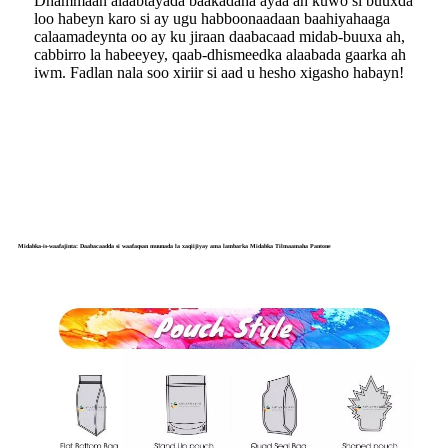
Dhammaan alaabtayada baakadaha ayaa ah kuwo si buuxda
loo habeyn karo si ay ugu habboonaadaan baahiyahaaga
calaamadeynta oo ay ku jiraan daabacaad midab-buuxa ah,
cabbirro la habeeyey, qaab-dhismeedka alaabada gaarka ah
iwm. Fadlan nala soo xiriir si aad u hesho xigasho habayn!
Midabka-is-waafajinta: Daabacaadda si waafaqsan muunada la xaqiijiyay ama lambarka Midabka Tilmaamaha Pantone