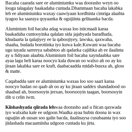
Bacaha caarada sare ee aluminiumku waa doorasho weyn oo
loogu talagalay baakadaha cuntada.Dhammaan bacaha lakabka
leh ee aluminiumku waxay caawiyaan kordhinta cimriga alaabta
iyagoo ka saaraya qoyaanka & ogsijiinta gelitaanka bacda.
Aluminium foil bacaha adag waxaa loo isticmaali karaa
baakadaha cuntooyinka qalalan sida jajabyada baradhada,
khudaarta la qalajiyey ee la qaboojiyey, lawska, qaxwaha,
shaaha, budada borotiinka iyo kuwa kale.Kuwani waa bacaha
ugu tayada sarreeya sababtoo ah qadarka cajiibka ah ee ilaalinta
ay u fidiyaan alaabta.Aluminium foil bacaha xayndaabka sare
ayaa lagu heli karaa noocyo kala duwan oo walxo ah oo ay ku
jiraan lakabka sare ee kraft, daabacaadda midab-buuxa ah, gloss
& matte.
Caqabadda sare ee aluminiumka waxaa loo soo saari karaa
noocyo badan oo qaab ah oo ay ku jiraan saddex shandadood oo
shaabad ah, boorsooyin jeexan, boorsooyin taagan, boorsooyin
dib u celin iwm.
Kiishashyada qiirada leh
waa doorasho aad u fiican qaxwada
iyo walxaha kale ee udgoon.Waalka ayaa hubin doona in wax
ogsajiin ah uusan soo galin bacda, ilaalinaysa cusubaanta iyo soo
jiidashada macaamiisha udgoon cuntada ku jirta.