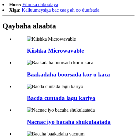
Hore:
Filimka daboolaya
Xiga:
Kalluumeysiga bac caag ah oo duufsada
Qaybaha alaabta
Kiishka Microwavable
Baakadaha boorsada kor u kaca
Bacda cuntada lagu kariyo
Nacnac iyo bacaha shukulaatada