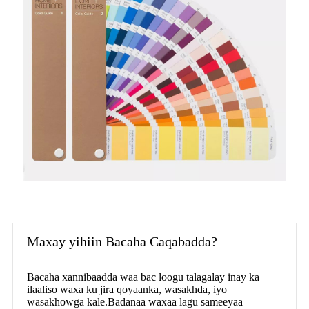
Maxay yihiin Bacaha Caqabadda?
Bacaha xannibaadda waa bac loogu talagalay inay ka
ilaaliso waxa ku jira qoyaanka, wasakhda, iyo
wasakhowga kale.Badanaa waxaa lagu sameeyaa