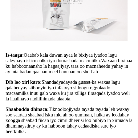
Is-taaga:
Qaabab kala duwan ayaa la bixiyaa iyadoo lagu
saleynayo isticmaalka iyo doorashada macmiilka.Waxaan bixinaa
ku habboonaansho la hagaajiyay, taas oo macnaheedu yahay in
ay inta badan qaataan meel bannaan oo shelf ah.
Dib loo xiri karo:
Shandadyadayada gusset-ka waxaa lagu
qalabeeyay siibooyin iyo tufaaxyo si loogu oggolaado
macaamilka inuu galo waxa ku jira xilliga firaaqada iyadoo weli
la ilaalinayo nadiifnimada alaabta.
Shaabadda dhinaca:
Tiknooloojiyada tayada tayada leh waxay
soo saartaa shaabad isku mid ah oo qumman, halka ay leedahay
xoogga shaabad fiican iyo cimri dheer si loo hubiyo in xirmada la
dhammaystiray ay ku habboon tahay cadaadiska sare iyo
heerkulka.