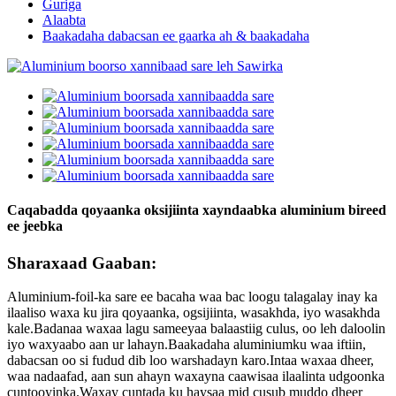
Guriga
Alaabta
Baakadaha dabacsan ee gaarka ah & baakadaha
Caqabadda qoyaanka oksijiinta xayndaabka aluminium bireed
ee jeebka
Sharaxaad Gaaban:
Aluminium-foil-ka sare ee bacaha waa bac loogu talagalay inay ka
ilaaliso waxa ku jira qoyaanka, ogsijiinta, wasakhda, iyo wasakhda
kale.Badanaa waxaa lagu sameeyaa balaastiig culus, oo leh daloolin
iyo waxyaabo aan ur lahayn.Baakadaha aluminiumku waa iftiin,
dabacsan oo si fudud dib loo warshadayn karo.Intaa waxaa dheer,
waa nadaafad, aan sun ahayn waxayna caawisaa ilaalinta udgoonka
cuntooyinka.Waxay cuntada ku haysaa mid cusub muddo dheer