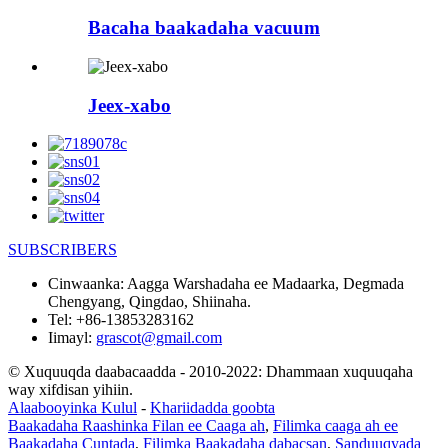
Bacaha baakadaha vacuum
Jeex-xabo
SUBSCRIBERS
Cinwaanka:
Aagga Warshadaha ee Madaarka, Degmada
Chengyang, Qingdao, Shiinaha.
Tel:
+86-13853283162
Iimayl:
grascot@gmail.com
© Xuquuqda daabacaadda - 2010-2022: Dhammaan xuquuqaha
way xifdisan yihiin.
Alaabooyinka Kulul
-
Khariidadda goobta
Baakadaha Raashinka Filan ee Caaga ah
,
Filimka caaga ah ee
Baakadaha Cuntada
,
Filimka Baakadaha dabacsan
,
Sanduuqyada