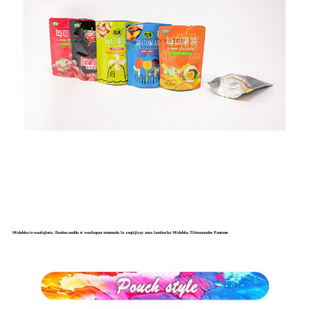
Midabka-is-waafajinta: Daabacaadda si waafaqsan muunada la xaqiijiyay ama lambarka Midabka Tilmaamaha Pantone