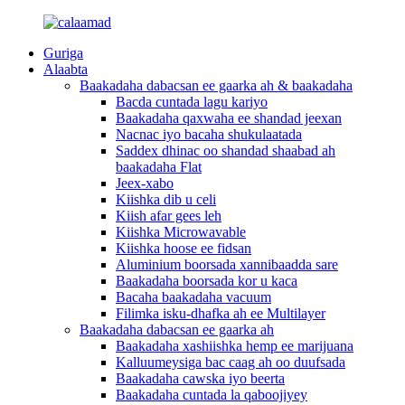
Guriga
Alaabta
Baakadaha dabacsan ee gaarka ah & baakadaha
Bacda cuntada lagu kariyo
Baakadaha qaxwaha ee shandad jeexan
Nacnac iyo bacaha shukulaatada
Saddex dhinac oo shandad shaabad ah
baakadaha Flat
Jeex-xabo
Kiishka dib u celi
Kiish afar gees leh
Kiishka Microwavable
Kiishka hoose ee fidsan
Aluminium boorsada xannibaadda sare
Baakadaha boorsada kor u kaca
Bacaha baakadaha vacuum
Filimka isku-dhafka ah ee Multilayer
Baakadaha dabacsan ee gaarka ah
Baakadaha xashiishka hemp ee marijuana
Kalluumeysiga bac caag ah oo duufsada
Baakadaha cawska iyo beerta
Baakadaha cuntada la qaboojiyey