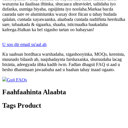
waxayna ka ilaalisaa iftiinka, shucaaca ultraviolet, saliidaha iyo
dufanka, uumiga biyaha, ogsijiinta iyo noolaha.Markaa bacda
caarada sare ee aluminiumku waxay door fiican u tahay budada
qalalan, cuntada xayawaanka, alaabada cuntada nadiifinta heerkulka
sare, tubaakada & sigaarka, shaaha, isticmaalka baakadaha
kafeega.Halkan ka hel xigasho tartan oo habaysan!
U soo dir email su'aal ah
Ku saabsan hordhaca warshadaha, xigashooyinka, MOQs, keenista,
muunado bilaash ah, naqshadaynta farshaxanka, shuruudaha lacag
bixinta, adeegyada iibka kadib iwm. Fadlan dhagsii FAQ si aad u
hesho dhammaan jawaabaha aad u baahan tahay inaad ogaato.
Guji FAQs
Faahfaahinta Alaabta
Tags Product