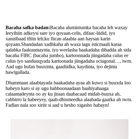
Bacaha safka badan:
Bacaha aluminiumka bacaha leh waxay
leeyihiin adkeysi sare iyo qoyaan-celis, difaac-liidid, iyo
xannibaad iftiin leh;ku fiican alaabta aan haysan karin
qoyaan.Shandadan xadhkaha ah waxa lagu isticmaali karaa
qalabka faakuumaynta, iyo weelasha baakadaha dibadda ah sida
bacaha FIBC (bacaha jumbo), kartoonnada jiingadaha culus ee
culus iyo sanduuqyada kartoonada jiingadaha octagonal…, iwm.
Aad ugu hufan buuxinta, gaadiidka, kaydinta, iyo dejinta
hawlgallada.
Dhammaan alaabtayada baakadaha ayaa ah kuwo si buuxda loo
habeyn karo si ay ugu habboonaadaan baahiyahaaga
calaamadeynta oo ay ku jiraan daabacaad midab-buuxa ah,
cabbirro la habeeyey, qaab-dhismeedka alaabada gaarka ah iwm.
Fadlan nala soo xiriir si aad u hesho xigasho habayn!