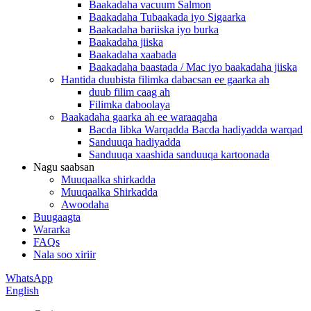
Baakadaha vacuum Salmon
Baakadaha Tubaakada iyo Sigaarka
Baakadaha bariiska iyo burka
Baakadaha jiiska
Baakadaha xaabada
Baakadaha baastada / Mac iyo baakadaha jiiska
Hantida duubista filimka dabacsan ee gaarka ah
duub filim caag ah
Filimka daboolaya
Baakadaha gaarka ah ee waraaqaha
Bacda Iibka Warqadda Bacda hadiyadda warqad
Sanduuqa hadiyadda
Sanduuqa xaashida sanduuqa kartoonada
Nagu saabsan
Muuqaalka shirkadda
Muuqaalka Shirkadda
Awoodaha
Buugaagta
Wararka
FAQs
Nala soo xiriir
WhatsApp
English