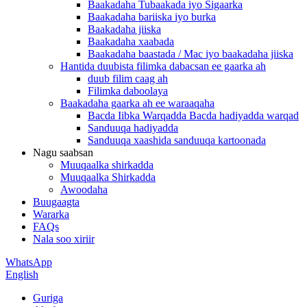
Baakadaha Tubaakada iyo Sigaarka
Baakadaha bariiska iyo burka
Baakadaha jiiska
Baakadaha xaabada
Baakadaha baastada / Mac iyo baakadaha jiiska
Hantida duubista filimka dabacsan ee gaarka ah
duub filim caag ah
Filimka daboolaya
Baakadaha gaarka ah ee waraaqaha
Bacda Iibka Warqadda Bacda hadiyadda warqad
Sanduuqa hadiyadda
Sanduuqa xaashida sanduuqa kartoonada
Nagu saabsan
Muuqaalka shirkadda
Muuqaalka Shirkadda
Awoodaha
Buugaagta
Wararka
FAQs
Nala soo xiriir
WhatsApp
English
Guriga