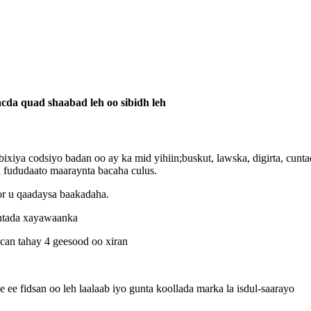
cda quad shaabad leh oo sibidh leh
ixiya codsiyo badan oo ay ka mid yihiin;buskut, lawska, digirta, cu
u fududaato maaraynta bacaha culus.
or u qaadaysa baakadaha.
untada xayawaanka
can tahay 4 geesood oo xiran
 fidsan oo leh laalaab iyo gunta koollada marka la isdul-saarayo