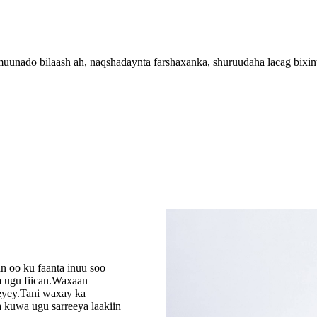
unado bilaash ah, naqshadaynta farshaxanka, shuruudaha lacag bixint
 oo ku faanta inuu soo
a ugu fiican.Waxaan
eeyey.Tani waxay ka
 kuwa ugu sarreeya laakiin