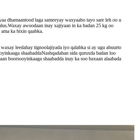
yaa dhamaantood laga sameeyay waxyaabo tayo sare leh oo u
lus.Waxay awoodaan inay xajiyaan in ka badan 25 kg oo
n ama ka bixin qaabka.
xay leedahay tignoolajiyada iyo qalabka si ay ugu abuurto
ooyinkaaga shaabaddaNashqadahan sida quruxda badan loo
aan boorsooyinkaaga shaabadda inay ka soo baxaan alaabada