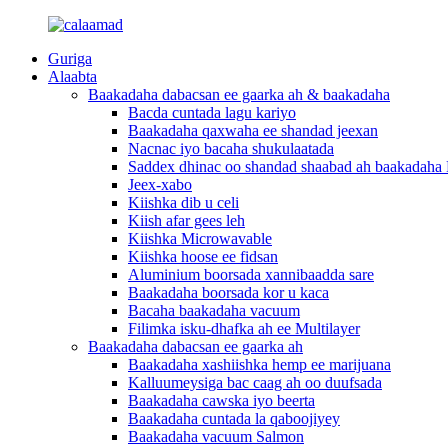
Guriga
Alaabta
Baakadaha dabacsan ee gaarka ah & baakadaha
Bacda cuntada lagu kariyo
Baakadaha qaxwaha ee shandad jeexan
Nacnac iyo bacaha shukulaatada
Saddex dhinac oo shandad shaabad ah baakadaha 
Jeex-xabo
Kiishka dib u celi
Kiish afar gees leh
Kiishka Microwavable
Kiishka hoose ee fidsan
Aluminium boorsada xannibaadda sare
Baakadaha boorsada kor u kaca
Bacaha baakadaha vacuum
Filimka isku-dhafka ah ee Multilayer
Baakadaha dabacsan ee gaarka ah
Baakadaha xashiishka hemp ee marijuana
Kalluumeysiga bac caag ah oo duufsada
Baakadaha cawska iyo beerta
Baakadaha cuntada la qaboojiyey
Baakadaha vacuum Salmon