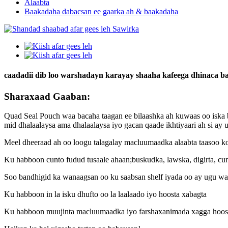
Alaabta
Baakadaha dabacsan ee gaarka ah & baakadaha
caadadii dib loo warshadayn karayay shaaha kafeega dhinaca ba
Sharaxaad Gaaban:
Quad Seal Pouch waa bacaha taagan ee bilaashka ah kuwaas oo iska b
mid dhalaalaysa ama dhalaalaysa iyo gacan qaade ikhtiyaari ah si ay 
Meel dheeraad ah oo loogu talagalay macluumaadka alaabta taasoo k
Ku habboon cunto fudud tusaale ahaan;buskudka, lawska, digirta, c
Soo bandhigid ka wanaagsan oo ku saabsan shelf iyada oo ay ugu wa
Ku habboon in la isku dhufto oo la laalaado iyo hoosta xabagta
Ku habboon muujinta macluumaadka iyo farshaxanimada xagga hoose ee