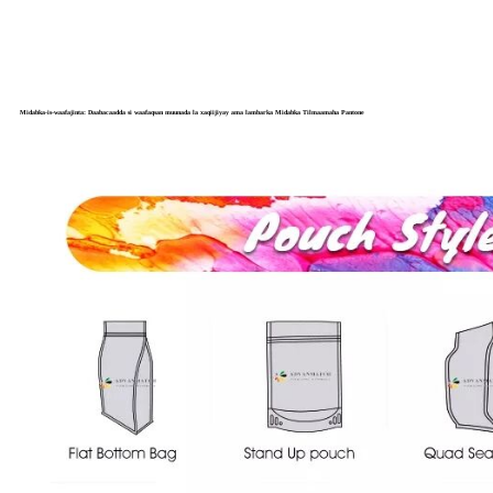
Midabka-is-waafajinta: Daabacaadda si waafaqsan muunada la xaqiijiyay ama lambarka Midabka Tilmaamaha Pantone