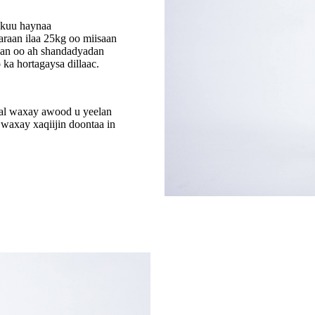
 kuu haynaa
raan ilaa 25kg oo miisaan
san oo ah shandadyadan
ka hortagaysa dillaac.
eal waxay awood u yeelan
waxay xaqiijin doontaa in