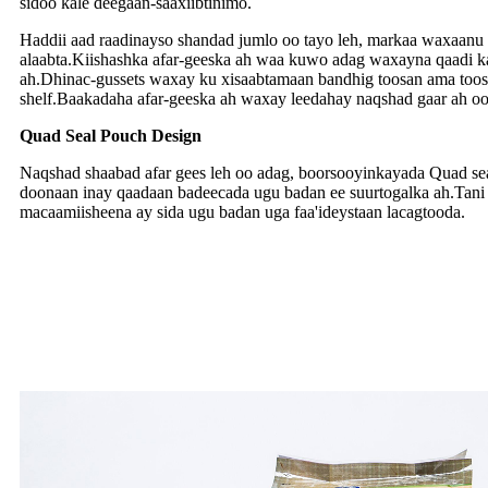
sidoo kale deegaan-saaxiibtinimo.
Haddii aad raadinayso shandad jumlo oo tayo leh, markaa waxaanu
alaabta.Kiishashka afar-geeska ah waa kuwo adag waxayna qaadi ka
ah.Dhinac-gussets waxay ku xisaabtamaan bandhig toosan ama too
shelf.Baakadaha afar-geeska ah waxay leedahay naqshad gaar ah oo 
Quad Seal Pouch Design
Naqshad shaabad afar gees leh oo adag, boorsooyinkayada Quad s
doonaan inay qaadaan badeecada ugu badan ee suurtogalka ah.Tani 
macaamiisheena ay sida ugu badan uga faa'ideystaan ​​lacagtooda.