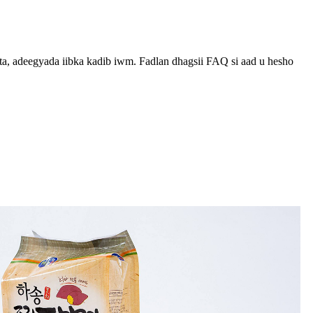
a, adeegyada iibka kadib iwm. Fadlan dhagsii FAQ si aad u hesho