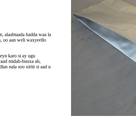
n, alaabtaada hadda waa la
, oo aan weli waxyeello
yn karo si ay ugu
caad midab-buuxa ah,
an nala soo xiriir si aad u