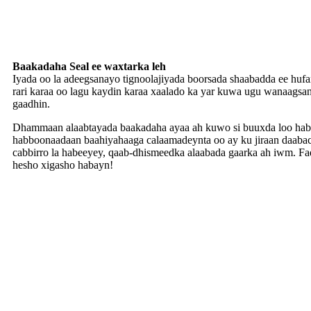
Baakadaha Seal ee waxtarka leh
Iyada oo la adeegsanayo tignoolajiyada boorsada shaabadda ee hufa
rari karaa oo lagu kaydin karaa xaalado ka yar kuwa ugu wanaagsan
gaadhin.
Dhammaan alaabtayada baakadaha ayaa ah kuwo si buuxda loo habe
habboonaadaan baahiyahaaga calaamadeynta oo ay ku jiraan daaba
cabbirro la habeeyey, qaab-dhismeedka alaabada gaarka ah iwm. Fadl
hesho xigasho habayn!