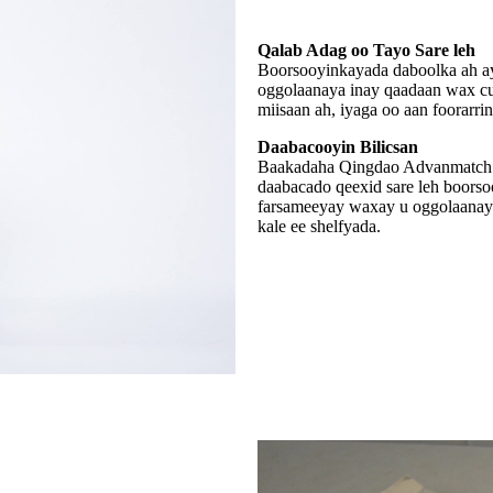
Qalab Adag oo Tayo Sare leh
Boorsooyinkayada daboolka ah a
oggolaanaya inay qaadaan wax cu
miisaan ah, iyaga oo aan foorarri
Daabacooyin Bilicsan
Baakadaha Qingdao Advanmatch wa
daabacado qeexid sare leh boors
farsameeyay waxay u oggolaanay
kale ee shelfyada.