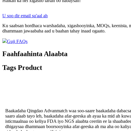
Halkan ka hel xigasho tartan oo habaysan!
U soo dir email su'aal ah
Ku saabsan hordhaca warshadaha, xigashooyinka, MOQs, keenista, mu
dhammaan jawaabaha aad u baahan tahay inaad ogaato.
Guji FAQs
Faahfaahinta Alaabta
Tags Product
Baakadaha Qingdao Advanmatch waa soo-saare baakadaha dabacsan
saaro alaab tayo leh, baakadaha afar-geeska ah ayaa ka mid ah kuw
isticmaalnaa oo keliya FDA iyo NGS alaabta ceeriin ee la shaabad
dhigaysaa dhammaan boorsooyinka afar-geeska ah ma aha oo kaliya